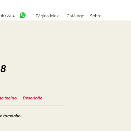
elo zap:
Página inicial
Catálago
Sobre
18
do tecido
Descrição
de tamanho.