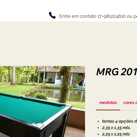
Entre em contato 17-981224610 ou p
MRG 20
medidas
cores 
temos 4 opções 
2,35 x 1,35 mts.
2,25 x 1,25 mts